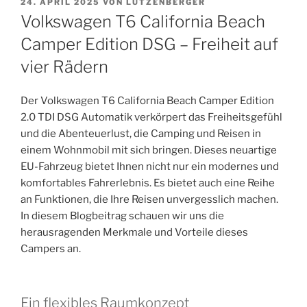
VERÖFFENTLICHT
24. APRIL 2025
VON
LUTZENBERGER
AM
Volkswagen T6 California Beach
Camper Edition DSG – Freiheit auf
vier Rädern
Der Volkswagen T6 California Beach Camper Edition
2.0 TDI DSG Automatik verkörpert das Freiheitsgefühl
und die Abenteuerlust, die Camping und Reisen in
einem Wohnmobil mit sich bringen. Dieses neuartige
EU-Fahrzeug bietet Ihnen nicht nur ein modernes und
komfortables Fahrerlebnis. Es bietet auch eine Reihe
an Funktionen, die Ihre Reisen unvergesslich machen.
In diesem Blogbeitrag schauen wir uns die
herausragenden Merkmale und Vorteile dieses
Campers an.
Ein flexibles Raumkonzept