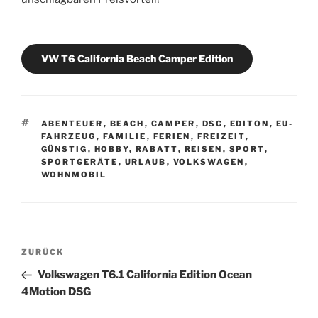
VW T6 California Beach Camper Edition
SCHLAGWÖRTER
ABENTEUER
,
BEACH
,
CAMPER
,
DSG
,
EDITON
,
EU-
FAHRZEUG
,
FAMILIE
,
FERIEN
,
FREIZEIT
,
GÜNSTIG
,
HOBBY
,
RABATT
,
REISEN
,
SPORT
,
SPORTGERÄTE
,
URLAUB
,
VOLKSWAGEN
,
WOHNMOBIL
Beitragsnavigation
Vorheriger
ZURÜCK
Beitrag
Volkswagen T6.1 California Edition Ocean
4Motion DSG