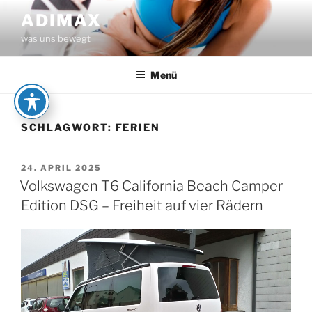
Zum
ADIMAX
Inhalt
was uns bewegt
springen
Menü
SCHLAGWORT:
FERIEN
VERÖFFENTLICHT
24. APRIL 2025
AM
Volkswagen T6 California Beach Camper
Edition DSG – Freiheit auf vier Rädern