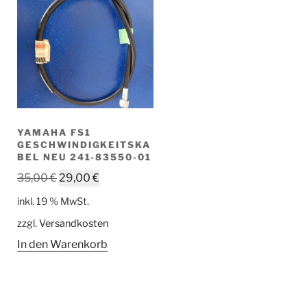
YAMAHA FS1
GESCHWINDIGKEITSKA
BEL NEU 241-83550-01
Ursprünglicher
Aktueller
35,00
€
29,00
€
Preis
Preis
inkl. 19 % MwSt.
war:
ist:
zzgl.
Versandkosten
35,00 €
29,00 €.
In den Warenkorb