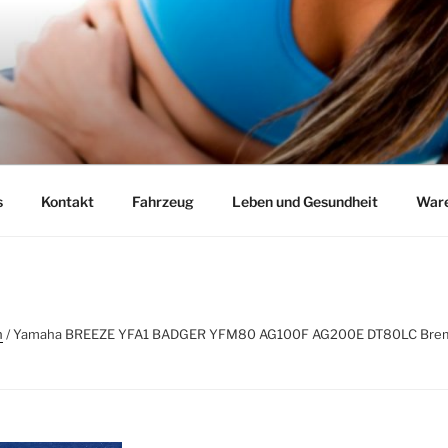
s
Kontakt
Fahrzeug
Leben und Gesundheit
Ware
n
/ Yamaha BREEZE YFA1 BADGER YFM80 AG100F AG200E DT80LC Brems