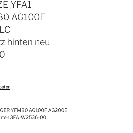
ZE YFA1
80 AG100F
LC
z hinten neu
0
osten
DGER YFM80 AG100F AG200E
inten 3FA-W2536-00