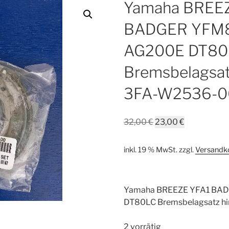
Yamaha BREE
BADGER YFM
AG200E DT80
Bremsbelagsat
3FA-W2536-0
Ursprünglicher
Aktueller
32,00
€
23,00
€
Preis
Preis
war:
ist:
inkl. 19 % MwSt.
zzgl.
Versandk
32,00 €
23,00 €.
Yamaha BREEZE YFA1 BA
DT80LC Bremsbelagsatz h
2 vorrätig