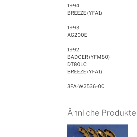
1994
BREEZE (YFA1)
1993
AG200E
1992
BADGER (YFM80)
DT80LC
BREEZE (YFA1)
3FA-W2536-00
Ähnliche Produkte