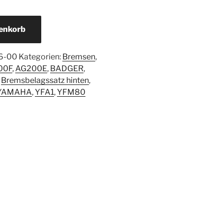
renkorb
6-00
Kategorien:
Bremsen
,
00F
,
AG200E
,
BADGER
,
,
Bremsbelagssatz hinten
,
YAMAHA
,
YFA1
,
YFM80