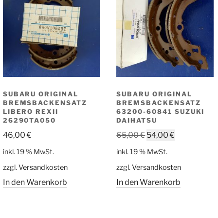
SUBARU ORIGINAL
SUBARU ORIGINAL
BREMSBACKENSATZ
BREMSBACKENSATZ
LIBERO REXII
63200-60841 SUZUKI
26290TA050
DAIHATSU
Ursprünglicher
Aktueller
46,00
€
65,00
€
54,00
€
Preis
Preis
inkl. 19 % MwSt.
inkl. 19 % MwSt.
war:
ist:
zzgl.
Versandkosten
zzgl.
Versandkosten
65,00 €
54,00 €.
In den Warenkorb
In den Warenkorb