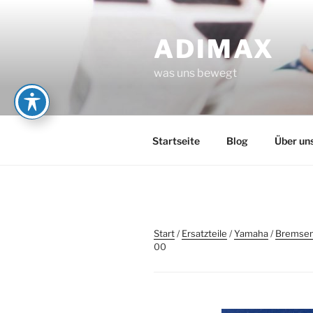
Zum
Inhalt
ADIMAX
springen
was uns bewegt
Startseite
Blog
Über un
Start
/
Ersatzteile
/
Yamaha
/
Bremse
00