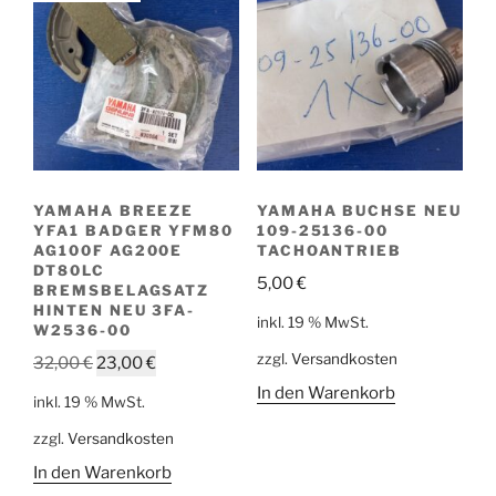
YAMAHA BREEZE
YAMAHA BUCHSE NEU
YFA1 BADGER YFM80
109-25136-00
AG100F AG200E
TACHOANTRIEB
DT80LC
5,00
€
BREMSBELAGSATZ
HINTEN NEU 3FA-
inkl. 19 % MwSt.
W2536-00
zzgl.
Versandkosten
Ursprünglicher
Aktueller
32,00
€
23,00
€
Preis
Preis
In den Warenkorb
inkl. 19 % MwSt.
war:
ist:
zzgl.
Versandkosten
32,00 €
23,00 €.
In den Warenkorb