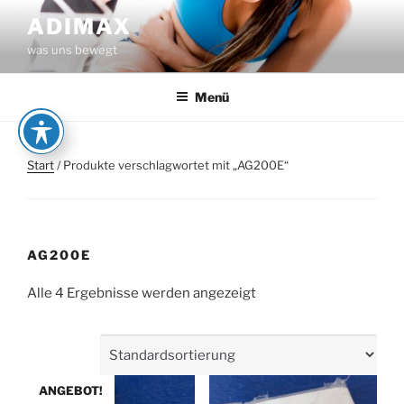
Zum
ADIMAX
Inhalt
was uns bewegt
springen
Menü
Start
/ Produkte verschlagwortet mit „AG200E“
AG200E
Alle 4 Ergebnisse werden angezeigt
ANGEBOT!