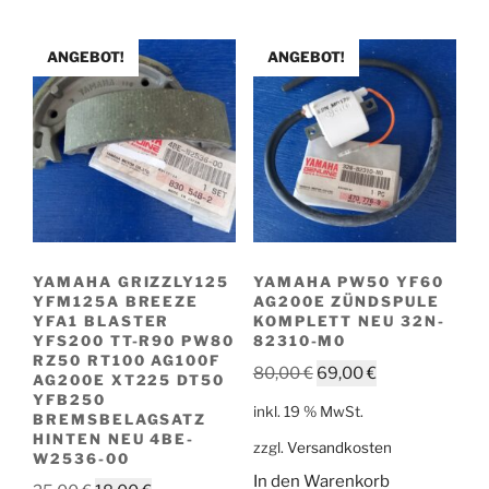
ANGEBOT!
ANGEBOT!
YAMAHA GRIZZLY125
YAMAHA PW50 YF60
YFM125A BREEZE
AG200E ZÜNDSPULE
YFA1 BLASTER
KOMPLETT NEU 32N-
YFS200 TT-R90 PW80
82310-M0
RZ50 RT100 AG100F
Ursprünglicher
Aktueller
80,00
€
69,00
€
AG200E XT225 DT50
Preis
Preis
YFB250
inkl. 19 % MwSt.
BREMSBELAGSATZ
war:
ist:
HINTEN NEU 4BE-
zzgl.
Versandkosten
80,00 €
69,00 €.
W2536-00
In den Warenkorb