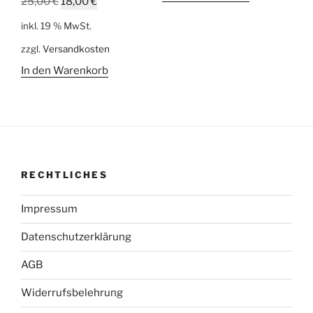
Ursprünglicher
Aktueller
25,00
€
18,00
€
Preis
Preis
inkl. 19 % MwSt.
war:
ist:
zzgl.
Versandkosten
25,00 €
18,00 €.
In den Warenkorb
RECHTLICHES
Impressum
Datenschutzerklärung
AGB
Widerrufsbelehrung