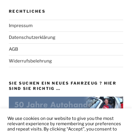
RECHTLICHES
Impressum
Datenschutzerklärung
AGB
Widerrufsbelehrung
SIE SUCHEN EIN NEUES FAHRZEUG ? HIER
SIND SIE RICHTIG …
eu-autovertrieb.de
We use cookies on our website to give you the most
relevant experience by remembering your preferences
and repeat visits. By clicking “Accept”, you consent to