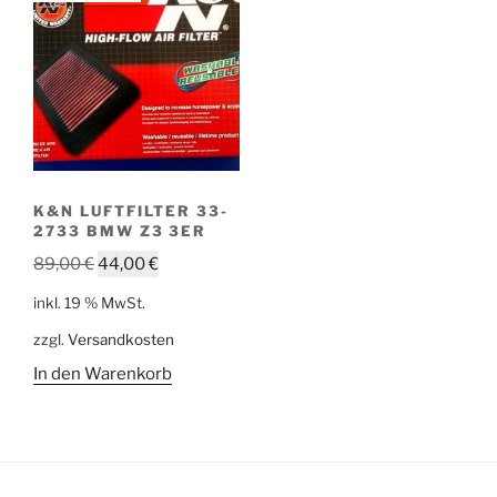
K&N LUFTFILTER 33-
2733 BMW Z3 3ER
Ursprünglicher
Aktueller
89,00
€
44,00
€
Preis
Preis
inkl. 19 % MwSt.
war:
ist:
zzgl.
Versandkosten
89,00 €
44,00 €.
In den Warenkorb