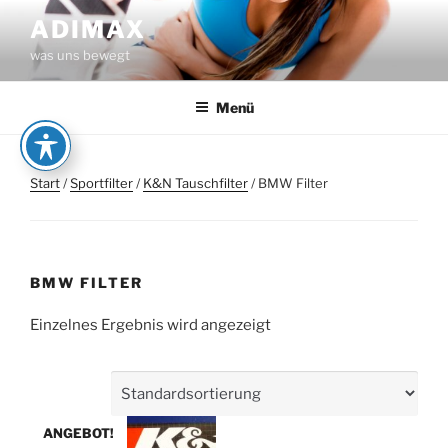
Zum
ADIMAX
Inhalt
was uns bewegt
springen
Menü
Start
/
Sportfilter
/
K&N Tauschfilter
/ BMW Filter
BMW FILTER
Einzelnes Ergebnis wird angezeigt
ANGEBOT!