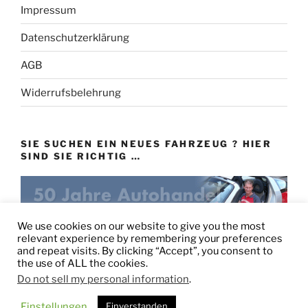
Impressum
Datenschutzerklärung
AGB
Widerrufsbelehrung
SIE SUCHEN EIN NEUES FAHRZEUG ? HIER
SIND SIE RICHTIG …
eu-autovertrieb.de
We use cookies on our website to give you the most
relevant experience by remembering your preferences
and repeat visits. By clicking “Accept”, you consent to
the use of ALL the cookies.
Do not sell my personal information
.
Stolz präsentiert von WordPress
Einstellungen
Einverstanden