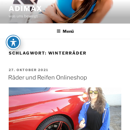
Zum
ADIMAX
Inhalt
was uns bewegt
springen
Menü
SCHLAGWORT:
WINTERRÄDER
VERÖFFENTLICHT
27. OKTOBER 2021
AM
Räder und Reifen Onlineshop