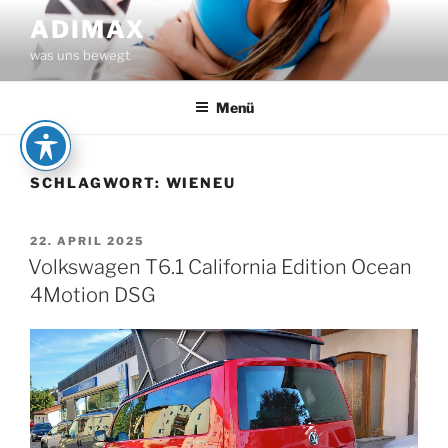
Zum
ADIMAX
Inhalt
was uns bewegt
springen
Menü
SCHLAGWORT:
WIENEU
VERÖFFENTLICHT
22. APRIL 2025
AM
Volkswagen T6.1 California Edition Ocean
4Motion DSG