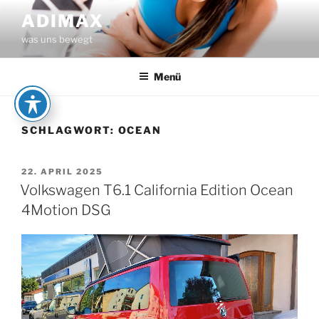
Zum
ADIMAX
Inhalt
was uns bewegt
springen
Menü
SCHLAGWORT:
OCEAN
VERÖFFENTLICHT
22. APRIL 2025
AM
Volkswagen T6.1 California Edition Ocean
4Motion DSG