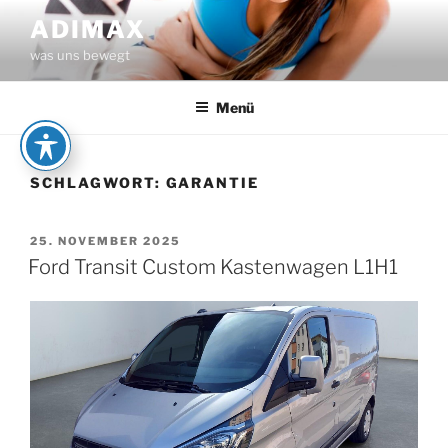
Zum
ADIMAX
Inhalt
was uns bewegt
springen
Menü
SCHLAGWORT:
GARANTIE
VERÖFFENTLICHT
25. NOVEMBER 2025
AM
Ford Transit Custom Kastenwagen L1H1