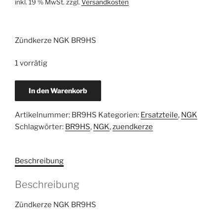
inkl. 19 % MwSt.
zzgl.
Versandkosten
Zündkerze NGK BR9HS
1 vorrätig
Zündkerze
In den Warenkorb
NGK
BR9HS
Artikelnummer:
BR9HS
Kategorien:
Ersatzteile
,
NGK
Menge
Schlagwörter:
BR9HS
,
NGK
,
zuendkerze
Beschreibung
Beschreibung
Zündkerze NGK BR9HS