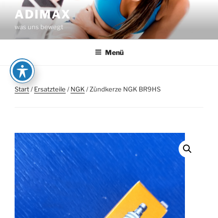
Zum
ADIMAX
Inhalt
was uns bewegt
springen
Menü
Start
/
Ersatzteile
/
NGK
/ Zündkerze NGK BR9HS