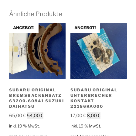
Ähnliche Produkte
ANGEBOT!
ANGEBOT!
SUBARU ORIGINAL
SUBARU ORIGINAL
BREMSBACKENSATZ
UNTERBRECHER
63200-60841 SUZUKI
KONTAKT
DAIHATSU
22186KA000
Ursprünglicher
Aktueller
Ursprünglicher
Aktueller
65,00
€
54,00
€
17,00
€
8,00
€
Preis
Preis
Preis
Preis
inkl. 19 % MwSt.
inkl. 19 % MwSt.
war:
ist:
war:
ist: