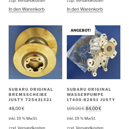
zzgl.
Versandkosten
zzgl.
Versandkosten
65,00 €
54,00 €.
17,00 €
8,00 €.
In den Warenkorb
In den Warenkorb
ANGEBOT!
SUBARU ORIGINAL
SUBARU ORIGINAL
BREMSSCHEIBE
WASSERPUMPE
JUSTY 725431321
17400-82851 JUSTY
Ursprünglicher
Aktueller
48,00
€
109,00
€
84,00
€
Preis
Preis
inkl. 19 % MwSt.
inkl. 19 % MwSt.
war:
ist:
zzgl.
Versandkosten
zzgl.
Versandkosten
109,00 €
84,00 €.