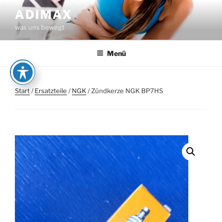
Zum
ADIMAX
Inhalt
was uns bewegt
springen
Menü
Start
/
Ersatzteile
/
NGK
/ Zündkerze NGK BP7HS