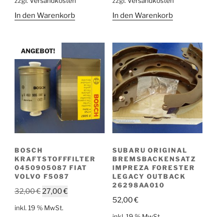
zzgl.
Versandkosten
zzgl.
Versandkosten
65,00 €
54,00 €.
17,00 €
8,00 €.
In den Warenkorb
In den Warenkorb
ANGEBOT!
BOSCH
SUBARU ORIGINAL
KRAFTSTOFFFILTER
BREMSBACKENSATZ
0450905087 FIAT
IMPREZA FORESTER
VOLVO F5087
LEGACY OUTBACK
26298AA010
Ursprünglicher
Aktueller
32,00
€
27,00
€
52,00
€
Preis
Preis
inkl. 19 % MwSt.
war:
ist:
inkl. 19 % MwSt.