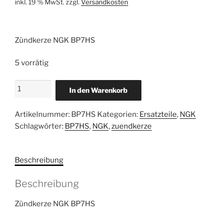
inkl. 19 % MwSt.
zzgl.
Versandkosten
Zündkerze NGK BP7HS
5 vorrätig
Zündkerze
In den Warenkorb
NGK
BP7HS
Artikelnummer:
BP7HS
Kategorien:
Ersatzteile
,
NGK
Menge
Schlagwörter:
BP7HS
,
NGK
,
zuendkerze
Beschreibung
Beschreibung
Zündkerze NGK BP7HS