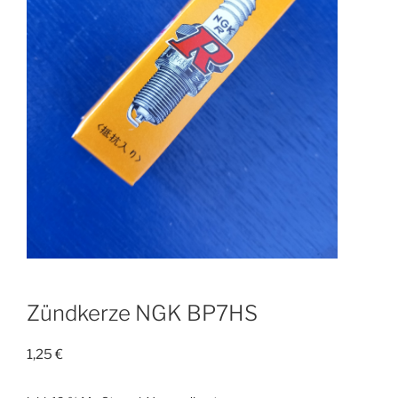
Zündkerze NGK BP7HS
1,25
€