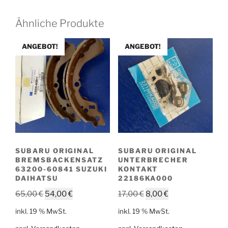
Ähnliche Produkte
ANGEBOT!
ANGEBOT!
SUBARU ORIGINAL
SUBARU ORIGINAL
BREMSBACKENSATZ
UNTERBRECHER
63200-60841 SUZUKI
KONTAKT
DAIHATSU
22186KA000
Ursprünglicher
Aktueller
Ursprünglicher
Aktueller
65,00
€
54,00
€
17,00
€
8,00
€
Preis
Preis
Preis
Preis
inkl. 19 % MwSt.
inkl. 19 % MwSt.
war:
ist:
war:
ist: