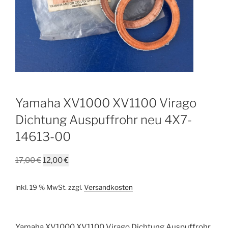
Yamaha XV1000 XV1100 Virago
Dichtung Auspuffrohr neu 4X7-
14613-00
Ursprünglicher
Aktueller
17,00
€
12,00
€
Preis
Preis
war:
ist:
inkl. 19 % MwSt.
zzgl.
Versandkosten
17,00 €
12,00 €.
Yamaha XV1000 XV1100 Virago Dichtung Auspuffrohr