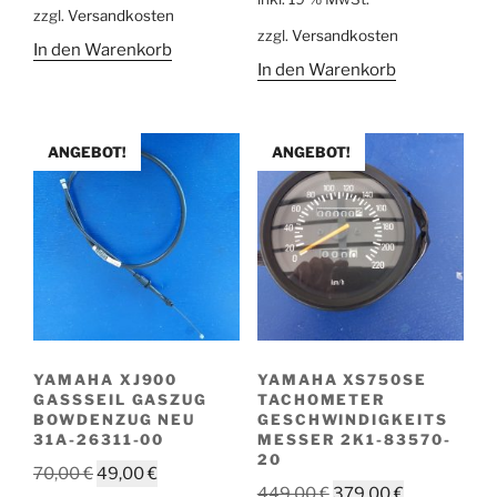
war:
ist:
zzgl.
Versandkosten
40,00 €
29,00 €.
zzgl.
Versandkosten
53,00 €
39,00 €.
In den Warenkorb
In den Warenkorb
ANGEBOT!
ANGEBOT!
YAMAHA XJ900
YAMAHA XS750SE
GASSSEIL GASZUG
TACHOMETER
BOWDENZUG NEU
GESCHWINDIGKEITS
31A-26311-00
MESSER 2K1-83570-
20
Ursprünglicher
Aktueller
70,00
€
49,00
€
Ursprünglicher
Aktueller
449,00
€
379,00
€