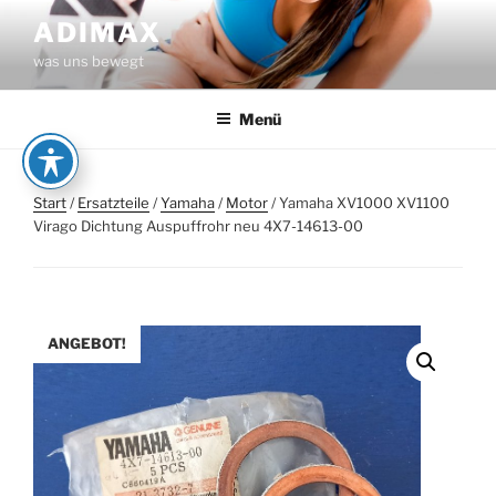
Zum
ADIMAX
Inhalt
was uns bewegt
springen
Menü
Start
/
Ersatzteile
/
Yamaha
/
Motor
/ Yamaha XV1000 XV1100
Virago Dichtung Auspuffrohr neu 4X7-14613-00
ANGEBOT!