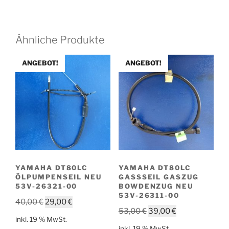
Ähnliche Produkte
ANGEBOT!
ANGEBOT!
YAMAHA DT80LC
YAMAHA DT80LC
ÖLPUMPENSEIL NEU
GASSSEIL GASZUG
53V-26321-00
BOWDENZUG NEU
53V-26311-00
Ursprünglicher
Aktueller
40,00
€
29,00
€
Ursprünglicher
Aktueller
53,00
€
39,00
€
Preis
Preis
inkl. 19 % MwSt.
Preis
Preis
war:
ist:
inkl. 19 % MwSt.