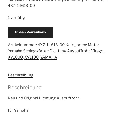
4X7-14613-00
1 vorrätig
Yamaha
In den Warenkorb
XV1000
XV1100
Artikelnummer:
4X7-14613-00
Kategorien:
Motor
,
Virago
Yamaha
Schlagwörter:
Dichtung Auspuffrohr
,
Virago
,
Dichtung
XV1000
,
XV1100
,
YAMAHA
Auspuffrohr
neu
4X7-
Beschreibung
14613-
00
Beschreibung
Menge
Neu und Original Dichtung Auspuffrohr
für Yamaha