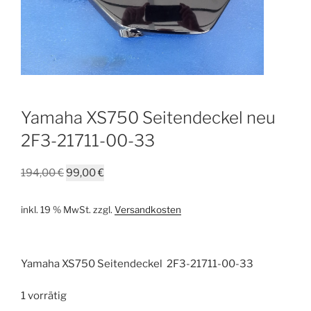
Yamaha XS750 Seitendeckel neu
2F3-21711-00-33
Ursprünglicher
Aktueller
194,00
€
99,00
€
Preis
Preis
war:
ist:
inkl. 19 % MwSt.
zzgl.
Versandkosten
194,00 €
99,00 €.
Yamaha XS750 Seitendeckel 2F3-21711-00-33
1 vorrätig