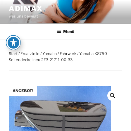
Zum
ADIMAX
Inhalt
was uns bewegt
springen
Menü
Start
/
Ersatzteile
/
Yamaha
/
Fahrwerk
/ Yamaha XS750
Seitendeckel neu 2F3-21711-00-33
ANGEBOT!