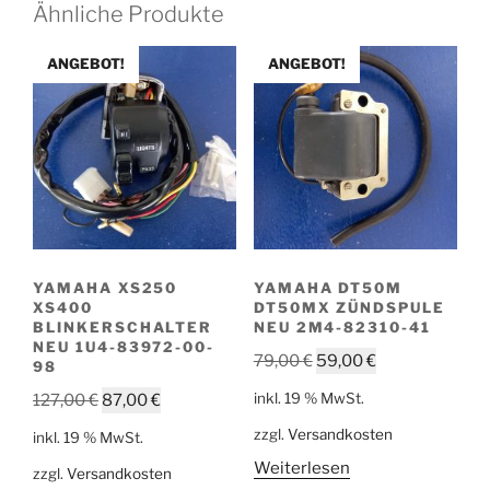
Ähnliche Produkte
ANGEBOT!
ANGEBOT!
YAMAHA XS250
YAMAHA DT50M
XS400
DT50MX ZÜNDSPULE
BLINKERSCHALTER
NEU 2M4-82310-41
NEU 1U4-83972-00-
Ursprünglicher
Aktueller
79,00
€
59,00
€
98
Preis
Preis
Ursprünglicher
Aktueller
inkl. 19 % MwSt.
127,00
€
87,00
€
war:
ist:
Preis
Preis
zzgl.
Versandkosten
79,00 €
59,00 €.
inkl. 19 % MwSt.
war:
ist:
Weiterlesen
zzgl.
Versandkosten
127,00 €
87,00 €.