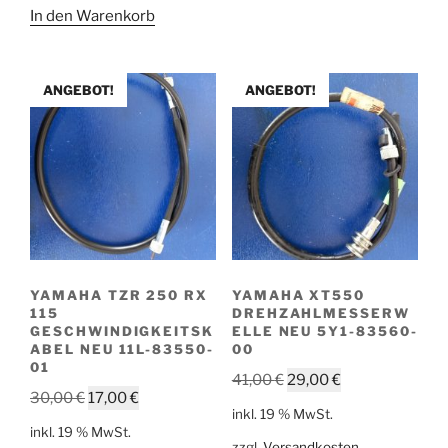
In den Warenkorb
ANGEBOT!
ANGEBOT!
YAMAHA TZR 250 RX
YAMAHA XT550
115
DREHZAHLMESSERW
GESCHWINDIGKEITSK
ELLE NEU 5Y1-83560-
ABEL NEU 11L-83550-
00
01
Ursprünglicher
Aktueller
41,00
€
29,00
€
Ursprünglicher
Aktueller
30,00
€
17,00
€
Preis
Preis
inkl. 19 % MwSt.
Preis
Preis
war:
ist:
inkl. 19 % MwSt.
war:
ist:
zzgl.
Versandkosten