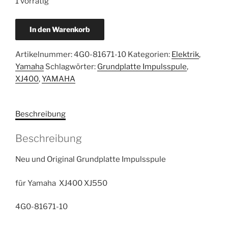
1 vorrätig
Yamaha
In den Warenkorb
XJ400
Grundplatte
Artikelnummer:
4G0-81671-10
Kategorien:
Elektrik
,
Impulss
Yamaha
Schlagwörter:
Grundplatte Impulsspule
,
geber
XJ400
,
YAMAHA
neu
4G0-
81671-
Beschreibung
10
Menge
Beschreibung
Neu und Original Grundplatte Impulsspule
für Yamaha XJ400 XJ550
4G0-81671-10