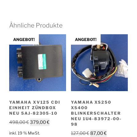
Ähnliche Produkte
ANGEBOT!
ANGEBOT!
YAMAHA XV125 CDI
YAMAHA XS250
EINHEIT ZÜNDBOX
XS400
NEU 5AJ-82305-10
BLINKERSCHALTER
NEU 1U4-83972-00-
Ursprünglicher
Aktueller
498,00
€
379,00
€
98
Preis
Preis
Ursprünglicher
Aktueller
inkl. 19 % MwSt.
127,00
€
87,00
€
war:
ist: