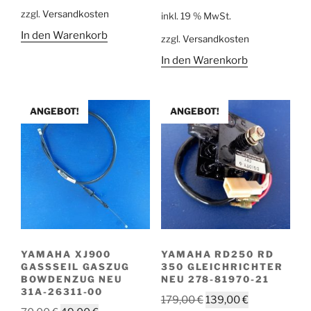
Preis
Preis
zzgl.
Versandkosten
498,00 €
379,00 €.
inkl. 19 % MwSt.
war:
ist:
In den Warenkorb
zzgl.
Versandkosten
127,00 €
87,00 €.
In den Warenkorb
ANGEBOT!
ANGEBOT!
YAMAHA XJ900
YAMAHA RD250 RD
GASSSEIL GASZUG
350 GLEICHRICHTER
BOWDENZUG NEU
NEU 278-81970-21
31A-26311-00
Ursprünglicher
Aktueller
179,00
€
139,00
€