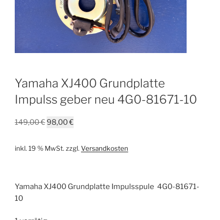
Yamaha XJ400 Grundplatte
Impulss geber neu 4G0-81671-10
Ursprünglicher
Aktueller
149,00
€
98,00
€
Preis
Preis
war:
ist:
inkl. 19 % MwSt.
zzgl.
Versandkosten
149,00 €
98,00 €.
Yamaha XJ400 Grundplatte Impulsspule 4G0-81671-
10