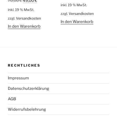
Ursprünglicher
Aktueller
70,00
€
49,00
€
Preis
Preis
inkl. 19 % MwSt.
Preis
Preis
war:
ist:
inkl. 19 % MwSt.
war:
ist:
zzgl.
Versandkosten
179,00 €
139,00 €.
zzgl.
Versandkosten
70,00 €
49,00 €.
In den Warenkorb
In den Warenkorb
RECHTLICHES
Impressum
Datenschutzerklärung
AGB
Widerrufsbelehrung