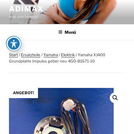
Zum
ADIMAX
Inhalt
was uns bewegt
springen
Menü
Start
/
Ersatzteile
/
Yamaha
/
Elektrik
/ Yamaha XJ400
Grundplatte Impulss geber neu 4G0-81671-10
ANGEBOT!