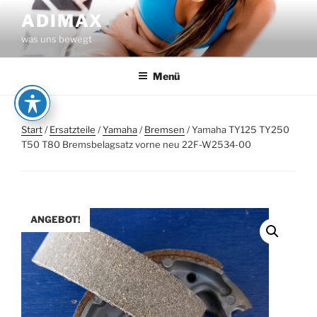
Zum
ADIMAX
Inhalt
was uns bewegt
springen
Menü
Start
/
Ersatzteile
/
Yamaha
/
Bremsen
/ Yamaha TY125 TY250
T50 T80 Bremsbelagsatz vorne neu 22F-W2534-00
ANGEBOT!