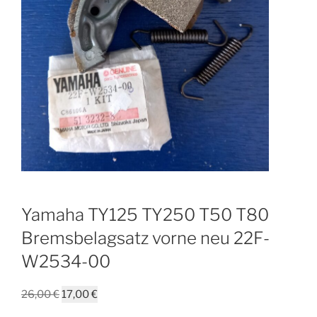
Yamaha TY125 TY250 T50 T80
Bremsbelagsatz vorne neu 22F-
W2534-00
Ursprünglicher
Aktueller
26,00
€
17,00
€
Preis
Preis