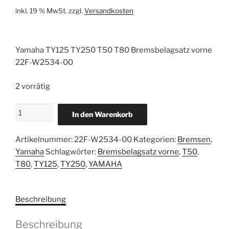
war:
ist:
inkl. 19 % MwSt.
zzgl.
Versandkosten
26,00 €
17,00 €.
Yamaha TY125 TY250 T50 T80 Bremsbelagsatz vorne
22F-W2534-00
2 vorrätig
Yamaha
In den Warenkorb
TY125
TY250
Artikelnummer:
22F-W2534-00
Kategorien:
Bremsen
,
T50
Yamaha
Schlagwörter:
Bremsbelagsatz vorne
,
T50
,
T80
T80
,
TY125
,
TY250
,
YAMAHA
Bremsbelagsatz
vorne
neu
Beschreibung
22F-
W2534-
Beschreibung