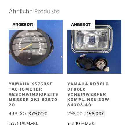
Ähnliche Produkte
ANGEBOT!
ANGEBOT!
YAMAHA XS750SE
YAMAHA RD80LC
TACHOMETER
DT80LC
GESCHWINDIGKEITS
SCHEINWERFER
MESSER 2K1-83570-
KOMPL. NEU 30W-
20
84303-40
Ursprünglicher
Aktueller
Ursprünglicher
Aktueller
449,00
€
379,00
€
298,00
€
198,00
€
Preis
Preis
Preis
Preis
inkl. 19 % MwSt.
inkl. 19 % MwSt.
war:
ist:
war:
ist: