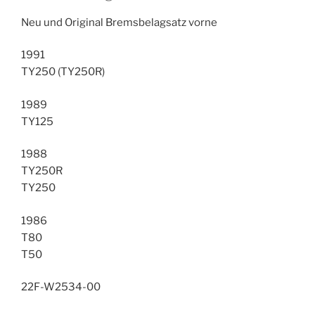
00
Menge
Neu und Original Bremsbelagsatz vorne
1991
TY250 (TY250R)
1989
TY125
1988
TY250R
TY250
1986
T80
T50
22F-W2534-00