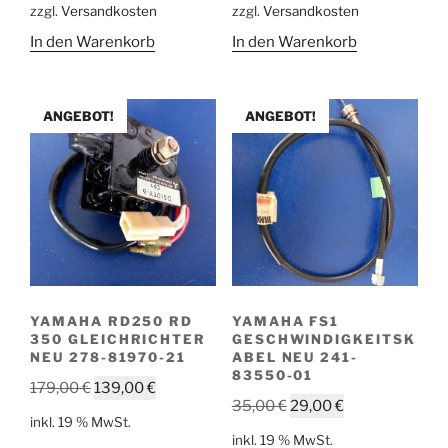
zzgl.
Versandkosten
zzgl.
Versandkosten
449,00 €
379,00 €.
298,00 €
198,00 €.
In den Warenkorb
In den Warenkorb
ANGEBOT!
ANGEBOT!
YAMAHA RD250 RD
YAMAHA FS1
350 GLEICHRICHTER
GESCHWINDIGKEITSK
NEU 278-81970-21
ABEL NEU 241-
83550-01
Ursprünglicher
Aktueller
179,00
€
139,00
€
Ursprünglicher
Aktueller
35,00
€
29,00
€
Preis
Preis
inkl. 19 % MwSt.
Preis
Preis
war:
ist:
inkl. 19 % MwSt.