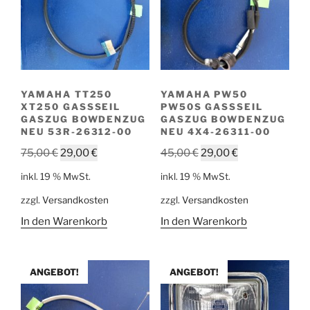
YAMAHA TT250
YAMAHA PW50
XT250 GASSSEIL
PW50S GASSSEIL
GASZUG BOWDENZUG
GASZUG BOWDENZUG
NEU 53R-26312-00
NEU 4X4-26311-00
Ursprünglicher
Aktueller
Ursprünglicher
Aktueller
75,00
€
29,00
€
45,00
€
29,00
€
Preis
Preis
Preis
Preis
inkl. 19 % MwSt.
inkl. 19 % MwSt.
war:
ist:
war:
ist:
zzgl.
Versandkosten
zzgl.
Versandkosten
75,00 €
29,00 €.
45,00 €
29,00 €.
In den Warenkorb
In den Warenkorb
ANGEBOT!
ANGEBOT!