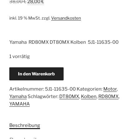
Ursprünglicher
Aktueller
38,00
€
28,00
€
Preis
Preis
war:
ist:
inkl. 19 % MwSt.
zzgl.
Versandkosten
38,00 €
28,00 €.
Yamaha RD80MX DT80MX Kolben 5J1-11635-00
1 vorrätig
Yamaha
In den Warenkorb
RD80MX
DT80MX
Artikelnummer:
5J1-11635-00
Kategorien:
Motor
,
Kolben
Yamaha
Schlagwörter:
DT80MX
,
Kolben
,
RD80MX
,
neu
YAMAHA
5J1-
11635-
00
Beschreibung
Menge