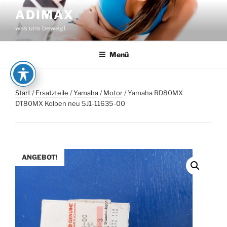
Zum
ADIMAX
Inhalt
was uns bewegt
springen
Menü
Start
/
Ersatzteile
/
Yamaha
/
Motor
/ Yamaha RD80MX
DT80MX Kolben neu 5J1-11635-00
ANGEBOT!