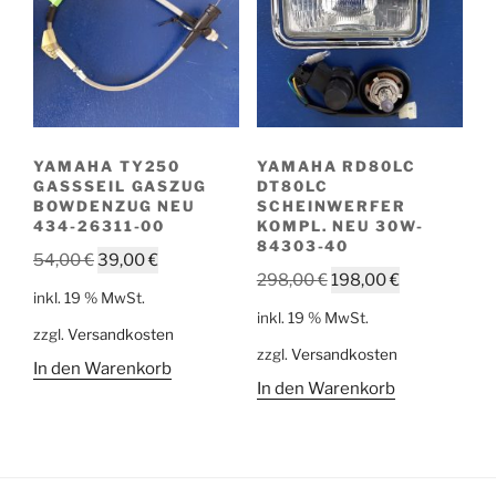
YAMAHA TY250
YAMAHA RD80LC
GASSSEIL GASZUG
DT80LC
BOWDENZUG NEU
SCHEINWERFER
434-26311-00
KOMPL. NEU 30W-
84303-40
Ursprünglicher
Aktueller
54,00
€
39,00
€
Ursprünglicher
Aktueller
298,00
€
198,00
€
Preis
Preis
inkl. 19 % MwSt.
Preis
Preis
war:
ist:
inkl. 19 % MwSt.
war:
ist:
zzgl.
Versandkosten
54,00 €
39,00 €.
zzgl.
Versandkosten
298,00 €
198,00 €.
In den Warenkorb
In den Warenkorb