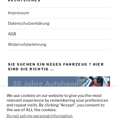
RECHTLICHES
Impressum
Datenschutzerklärung
AGB
Widerrufsbelehrung
SIE SUCHEN EIN NEUES FAHRZEUG ? HIER
SIND SIE RICHTIG …
eu-autovertrieb.de
We use cookies on our website to give you the most
relevant experience by remembering your preferences
and repeat visits. By clicking “Accept”, you consent to
the use of ALL the cookies.
Do not sell my personal information
.