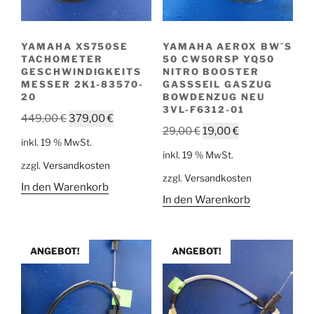
YAMAHA XS750SE
YAMAHA AEROX BW´S
TACHOMETER
50 CW50RSP YQ50
GESCHWINDIGKEITS
NITRO BOOSTER
MESSER 2K1-83570-
GASSSEIL GASZUG
20
BOWDENZUG NEU
3VL-F6312-01
Ursprünglicher
Aktueller
449,00
€
379,00
€
Ursprünglicher
Aktueller
29,00
€
19,00
€
Preis
Preis
inkl. 19 % MwSt.
Preis
Preis
war:
ist:
inkl. 19 % MwSt.
war:
ist:
zzgl.
Versandkosten
449,00 €
379,00 €.
zzgl.
Versandkosten
29,00 €
19,00 €.
In den Warenkorb
In den Warenkorb
ANGEBOT!
ANGEBOT!