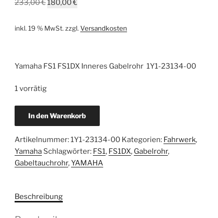
Ursprünglicher
Aktueller
233,00
€
180,00
€
Preis
Preis
war:
ist:
inkl. 19 % MwSt.
zzgl.
Versandkosten
233,00 €
180,00 €.
Yamaha FS1 FS1DX Inneres Gabelrohr 1Y1-23134-00
1 vorrätig
Yamaha
In den Warenkorb
FS1
FS1DX
Artikelnummer:
1Y1-23134-00
Kategorien:
Fahrwerk
,
Innerer
Yamaha
Schlagwörter:
FS1
,
FS1DX
,
Gabelrohr
,
Gabelrohr
Gabeltauchrohr
,
YAMAHA
Satz
neu
1Y1-
Beschreibung
23134-
00