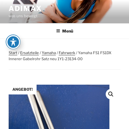
Zum
ADIMAX
Inhalt
was uns bewegt
springen
Menü
Start
/
Ersatzteile
/
Yamaha
/
Fahrwerk
/ Yamaha FS1 FS1DX
Innerer Gabelrohr Satz neu 1Y1-23134-00
ANGEBOT!