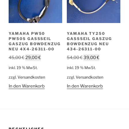
YAMAHA PW50
YAMAHA TY250
PW50S GASSSEIL
GASSSEIL GASZUG
GASZUG BOWDENZUG
BOWDENZUG NEU
NEU 4X4-26311-00
434-26311-00
Ursprünglicher
Aktueller
Ursprünglicher
Aktueller
45,00
€
29,00
€
54,00
€
39,00
€
Preis
Preis
Preis
Preis
inkl. 19 % MwSt.
inkl. 19 % MwSt.
war:
ist:
war:
ist:
zzgl.
Versandkosten
zzgl.
Versandkosten
45,00 €
29,00 €.
54,00 €
39,00 €.
In den Warenkorb
In den Warenkorb