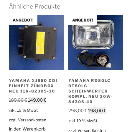
Ähnliche Produkte
ANGEBOT!
ANGEBOT!
YAMAHA XJ650 CDI
YAMAHA RD80LC
EINHEIT ZÜNDBOX
DT80LC
NEU 11R-82305-10
SCHEINWERFER
KOMPL. NEU 30W-
Ursprünglicher
Aktueller
189,00
€
149,00
€
84303-40
Preis
Preis
Ursprünglicher
Aktueller
inkl. 19 % MwSt.
298,00
€
198,00
€
war:
ist:
Preis
Preis
zzgl.
Versandkosten
189,00 €
149,00 €.
inkl. 19 % MwSt.
war:
ist:
In den Warenkorb
zzgl.
Versandkosten
298,00 €
198,00 €.