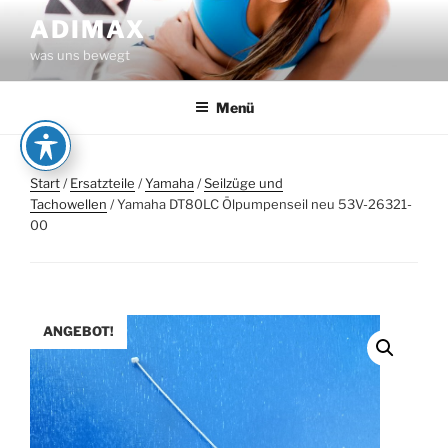
Zum
ADIMAX
Inhalt
was uns bewegt
springen
Menü
Start
/
Ersatzteile
/
Yamaha
/
Seilzüge und
Tachowellen
/ Yamaha DT80LC Ölpumpenseil neu 53V-26321-
00
ANGEBOT!