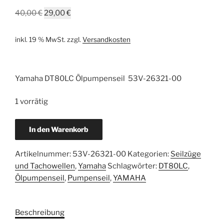
Ursprünglicher
Aktueller
40,00
€
29,00
€
Preis
Preis
war:
ist:
inkl. 19 % MwSt.
zzgl.
Versandkosten
40,00 €
29,00 €.
Yamaha DT80LC Ölpumpenseil 53V-26321-00
1 vorrätig
Yamaha
In den Warenkorb
DT80LC
Ölpumpenseil
Artikelnummer:
53V-26321-00
Kategorien:
Seilzüge
neu
und Tachowellen
,
Yamaha
Schlagwörter:
DT80LC
,
53V-
Ölpumpenseil
,
Pumpenseil
,
YAMAHA
26321-
00
Menge
Beschreibung