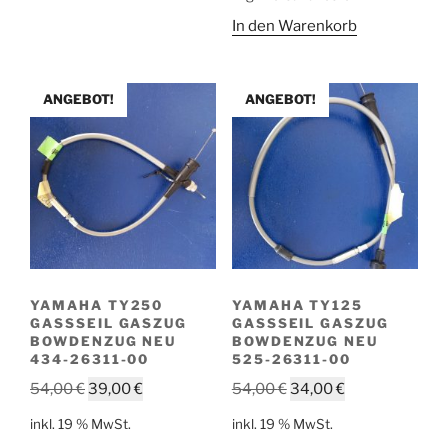
In den Warenkorb
ANGEBOT!
ANGEBOT!
YAMAHA TY250
YAMAHA TY125
GASSSEIL GASZUG
GASSSEIL GASZUG
BOWDENZUG NEU
BOWDENZUG NEU
434-26311-00
525-26311-00
Ursprünglicher
Aktueller
Ursprünglicher
Aktueller
54,00
€
39,00
€
54,00
€
34,00
€
Preis
Preis
Preis
Preis
inkl. 19 % MwSt.
inkl. 19 % MwSt.
war:
ist:
war:
ist: