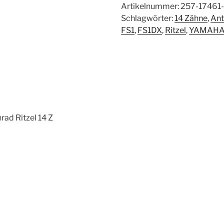
FS1
Artikelnummer:
257-17461-
FS1DX
Schlagwörter:
14 Zähne
,
Ant
Antiebskettenrad
FS1
,
FS1DX
,
Ritzel
,
YAMAH
Ritzel
14
Z
neu
257-
17461-
41
rad Ritzel 14 Z
Menge