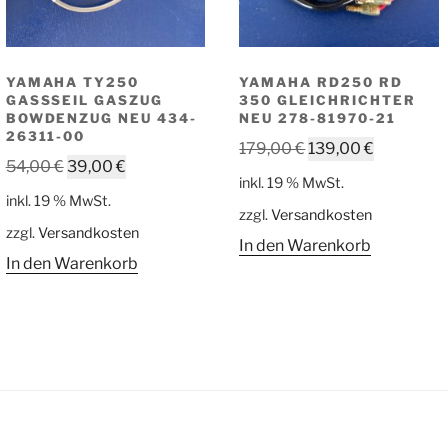
YAMAHA TY250
YAMAHA RD250 RD
GASSSEIL GASZUG
350 GLEICHRICHTER
BOWDENZUG NEU 434-
NEU 278-81970-21
26311-00
Ursprünglicher
Aktueller
179,00
€
139,00
€
Ursprünglicher
Aktueller
54,00
€
39,00
€
Preis
Preis
inkl. 19 % MwSt.
Preis
Preis
war:
ist:
inkl. 19 % MwSt.
war:
ist:
zzgl.
Versandkosten
179,00 €
139,00 €.
zzgl.
Versandkosten
54,00 €
39,00 €.
In den Warenkorb
In den Warenkorb