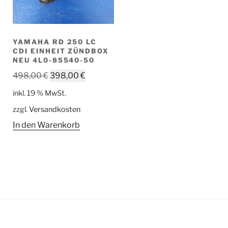
YAMAHA RD 250 LC
CDI EINHEIT ZÜNDBOX
NEU 4L0-85540-50
Ursprünglicher
Aktueller
498,00
€
398,00
€
Preis
Preis
inkl. 19 % MwSt.
war:
ist:
zzgl.
Versandkosten
498,00 €
398,00 €.
In den Warenkorb