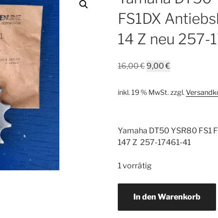
FS1DX Antiebsk
14 Z neu 257-
Ursprünglicher
Aktueller
16,00
€
9,00
€
Preis
Preis
war:
ist:
inkl. 19 % MwSt.
zzgl.
Versandk
16,00 €
9,00 €.
Yamaha DT50 YSR80 FS1 FS
147 Z 257-17461-41
1 vorrätig
Yamaha
In den Warenkorb
DT50
YSR80