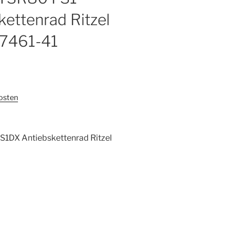
ettenrad Ritzel
17461-41
osten
1DX Antiebskettenrad Ritzel