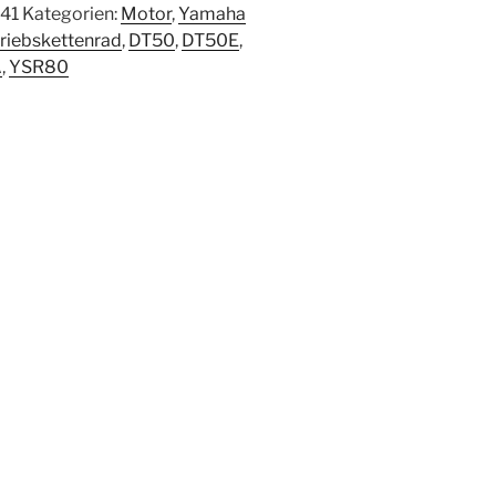
41
Kategorien:
Motor
,
Yamaha
riebskettenrad
,
DT50
,
DT50E
,
A
,
YSR80