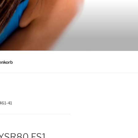
nkorb
461-41
YSR80 FS1