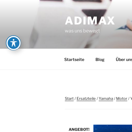
Zum
Inhalt
ADIMAX
springen
was uns bewegt
Startseite
Blog
Über un
Start
/
Ersatzteile
/
Yamaha
/
Motor
/ 
ANGEBOT!