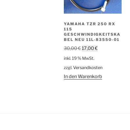
YAMAHA TZR 250 RX
115
GESCHWINDIGKEITSKA
BEL NEU 11L-83550-01
Ursprünglicher
Aktueller
30,00
€
17,00
€
Preis
Preis
inkl. 19 % MwSt.
war:
ist:
zzgl.
Versandkosten
30,00 €
17,00 €.
In den Warenkorb