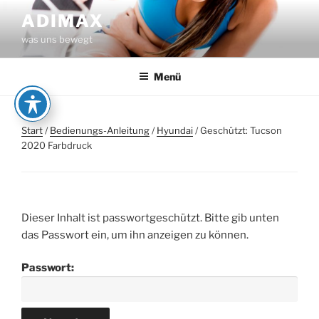
Zum
ADIMAX
Inhalt
was uns bewegt
springen
Menü
Start
/
Bedienungs-Anleitung
/
Hyundai
/ Geschützt: Tucson
2020 Farbdruck
Dieser Inhalt ist passwortgeschützt. Bitte gib unten
das Passwort ein, um ihn anzeigen zu können.
Passwort: