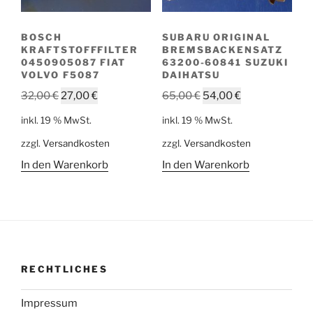
BOSCH
SUBARU ORIGINAL
KRAFTSTOFFFILTER
BREMSBACKENSATZ
0450905087 FIAT
63200-60841 SUZUKI
VOLVO F5087
DAIHATSU
Ursprünglicher
Aktueller
Ursprünglicher
Aktueller
32,00
€
27,00
€
65,00
€
54,00
€
Preis
Preis
Preis
Preis
inkl. 19 % MwSt.
inkl. 19 % MwSt.
war:
ist:
war:
ist:
zzgl.
Versandkosten
zzgl.
Versandkosten
32,00 €
27,00 €.
65,00 €
54,00 €.
In den Warenkorb
In den Warenkorb
RECHTLICHES
Impressum