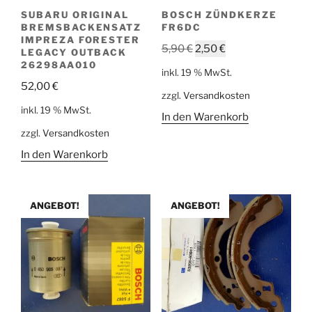
SUBARU ORIGINAL
BOSCH ZÜNDKERZE
BREMSBACKENSATZ
FR6DC
IMPREZA FORESTER
Ursprünglicher
Aktueller
5,90
€
2,50
€
LEGACY OUTBACK
Preis
Preis
26298AA010
inkl. 19 % MwSt.
war:
ist:
52,00
€
zzgl.
Versandkosten
5,90 €
2,50 €.
inkl. 19 % MwSt.
In den Warenkorb
zzgl.
Versandkosten
In den Warenkorb
ANGEBOT!
ANGEBOT!