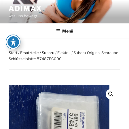
Zum
ADIMAX
Inhalt
was uns bewegt
springen
Menü
Start
/
Ersatzteile
/
Subaru
/
Elektrik
/ Subaru Original Schraube
Schlüsselplatte 57487FC000