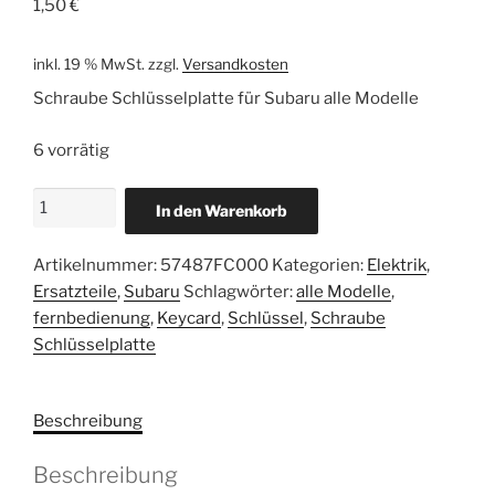
1,50
€
inkl. 19 % MwSt.
zzgl.
Versandkosten
Schraube Schlüsselplatte für Subaru alle Modelle
6 vorrätig
Subaru
In den Warenkorb
Original
Schraube
Artikelnummer:
57487FC000
Kategorien:
Elektrik
,
Schlüsselplatte
Ersatzteile
,
Subaru
Schlagwörter:
alle Modelle
,
57487FC000
fernbedienung
,
Keycard
,
Schlüssel
,
Schraube
Menge
Schlüsselplatte
Beschreibung
Beschreibung