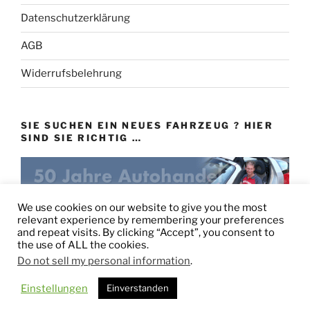
Datenschutzerklärung
AGB
Widerrufsbelehrung
SIE SUCHEN EIN NEUES FAHRZEUG ? HIER
SIND SIE RICHTIG …
eu-autovertrieb.de
We use cookies on our website to give you the most
relevant experience by remembering your preferences
and repeat visits. By clicking “Accept”, you consent to
the use of ALL the cookies.
Do not sell my personal information
.
Stolz präsentiert von WordPress
Einstellungen
Einverstanden