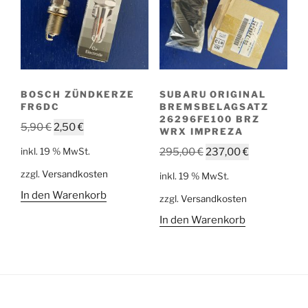
BOSCH ZÜNDKERZE
SUBARU ORIGINAL
FR6DC
BREMSBELAGSATZ
26296FE100 BRZ
Ursprünglicher
Aktueller
5,90
€
2,50
€
WRX IMPREZA
Preis
Preis
Ursprünglicher
Aktueller
inkl. 19 % MwSt.
295,00
€
237,00
€
war:
ist:
Preis
Preis
zzgl.
Versandkosten
5,90 €
2,50 €.
inkl. 19 % MwSt.
war:
ist:
In den Warenkorb
zzgl.
Versandkosten
295,00 €
237,00 €.
In den Warenkorb