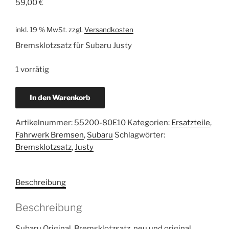
59,00
€
inkl. 19 % MwSt.
zzgl.
Versandkosten
Bremsklotzsatz für Subaru Justy
1 vorrätig
Subaru
In den Warenkorb
Original
Bremsklotzsatz
Artikelnummer:
55200-80E10
Kategorien:
Ersatzteile
,
Justy
Fahrwerk Bremsen
,
Subaru
Schlagwörter:
55200-
Bremsklotzsatz
,
Justy
80E10
Menge
Beschreibung
Beschreibung
Subaru Original Bremsklotzsatz neu und original