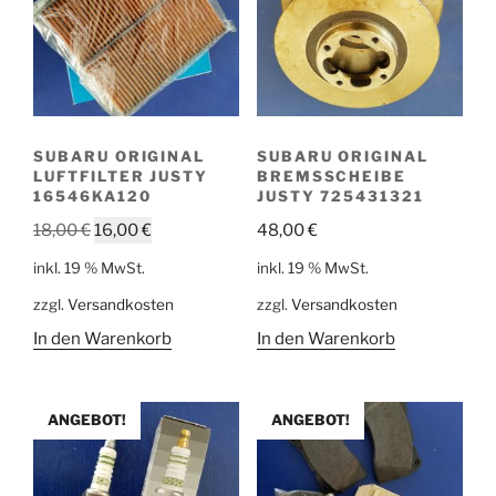
SUBARU ORIGINAL
SUBARU ORIGINAL
LUFTFILTER JUSTY
BREMSSCHEIBE
16546KA120
JUSTY 725431321
Ursprünglicher
Aktueller
18,00
€
16,00
€
48,00
€
Preis
Preis
inkl. 19 % MwSt.
inkl. 19 % MwSt.
war:
ist:
zzgl.
Versandkosten
zzgl.
Versandkosten
18,00 €
16,00 €.
In den Warenkorb
In den Warenkorb
ANGEBOT!
ANGEBOT!