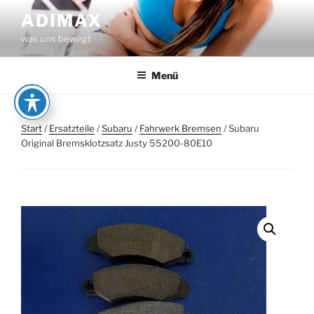
Zum
ADIMAX
Inhalt
was uns bewegt
springen
Menü
Start
/
Ersatzteile
/
Subaru
/
Fahrwerk Bremsen
/ Subaru
Original Bremsklotzsatz Justy 55200-80E10