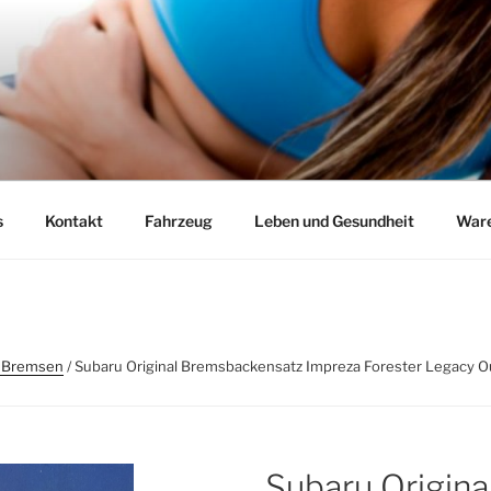
s
Kontakt
Fahrzeug
Leben und Gesundheit
Ware
 Bremsen
/ Subaru Original Bremsbackensatz Impreza Forester Legac
Subaru Origina