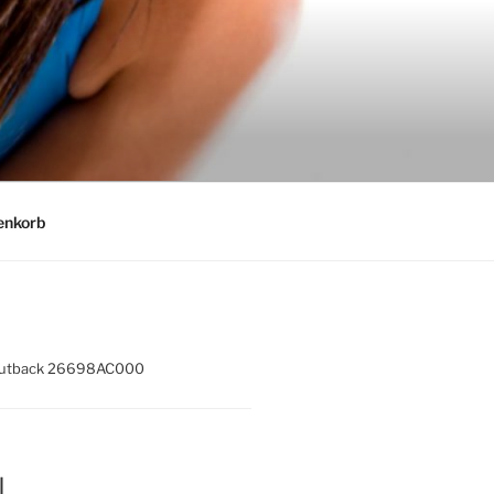
nkorb
y Outback 26698AC000
l