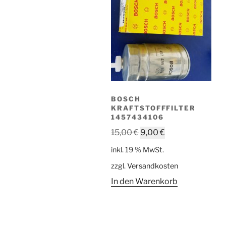
BOSCH
KRAFTSTOFFFILTER
1457434106
Ursprünglicher
Aktueller
15,00
€
9,00
€
Preis
Preis
inkl. 19 % MwSt.
war:
ist:
zzgl.
Versandkosten
15,00 €
9,00 €.
In den Warenkorb