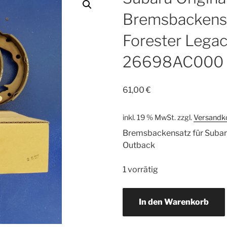
Bremsbackens
Forester Lega
26698AC000
61,00
€
inkl. 19 % MwSt.
zzgl.
Versandk
Bremsbackensatz für Subar
Outback
1 vorrätig
Subaru
In den Warenkorb
Original
Bremsbackensatz