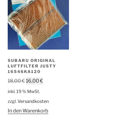
SUBARU ORIGINAL
LUFTFILTER JUSTY
16546KA120
Ursprünglicher
Aktueller
18,00
€
16,00
€
Preis
Preis
inkl. 19 % MwSt.
war:
ist:
zzgl.
Versandkosten
18,00 €
16,00 €.
In den Warenkorb