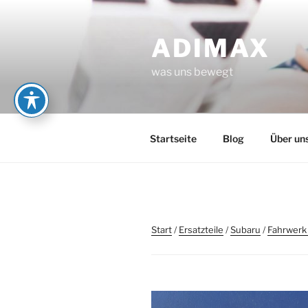
Zum
Inhalt
ADIMAX
springen
was uns bewegt
Startseite
Blog
Über un
Start
/
Ersatzteile
/
Subaru
/
Fahrwerk