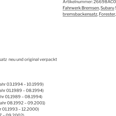
Impreza
Artikelnummer:
26698AC
Forester
Fahrwerk Bremsen
,
Subaru
Legacy
bremsbackensatz
,
Forester
Outback
26698AC000
Menge
tz neu und original verpackt
jahr 03.1994 – 10.1999)
jahr 01.1989 – 08.1994)
ahr 01.1989 – 08.1994)
jahr 08.1992 – 09.2001)
r 01.1993 – 12.2000)
97 – 09.2002)