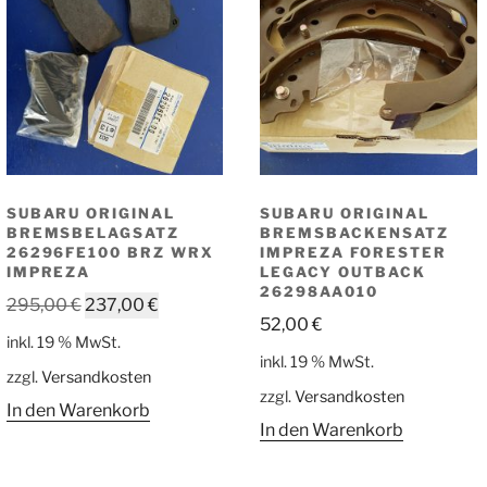
SUBARU ORIGINAL
SUBARU ORIGINAL
BREMSBELAGSATZ
BREMSBACKENSATZ
26296FE100 BRZ WRX
IMPREZA FORESTER
IMPREZA
LEGACY OUTBACK
26298AA010
Ursprünglicher
Aktueller
295,00
€
237,00
€
52,00
€
Preis
Preis
inkl. 19 % MwSt.
war:
ist:
inkl. 19 % MwSt.
zzgl.
Versandkosten
295,00 €
237,00 €.
zzgl.
Versandkosten
In den Warenkorb
In den Warenkorb