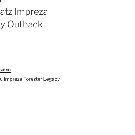
atz Impreza
cy Outback
osten
u Impreza Forester Legacy