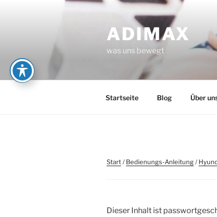
Zum
Inhalt
ADIMAX
springen
was uns bewegt
Startseite
Blog
Über un
Start
/
Bedienungs-Anleitung
/
Hyund
Dieser Inhalt ist passwortgesch