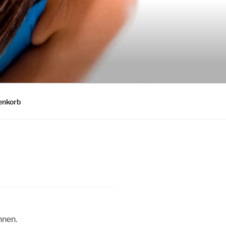
nkorb
nnen.