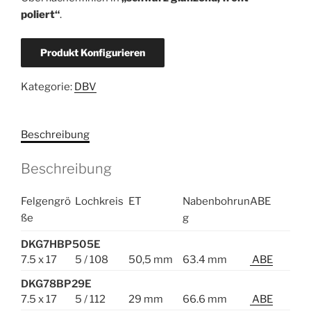
poliert“
.
Produkt Konfigurieren
Kategorie:
DBV
Beschreibung
Beschreibung
Felgengrö
Lochkreis
ET
Nabenbohrun
ABE
ße
g
DKG7HBP505E
7.5 x 17
5 / 108
50,5 mm
63.4 mm
ABE
DKG78BP29E
7.5 x 17
5 / 112
29 mm
66.6 mm
ABE