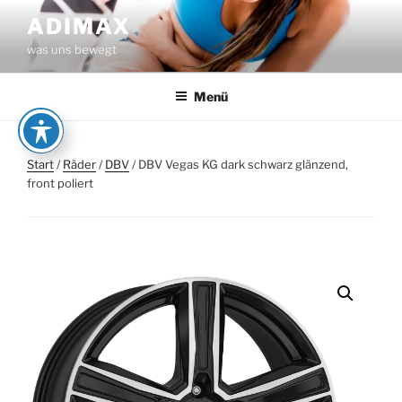
Zum
ADIMAX
Inhalt
was uns bewegt
springen
Menü
Start
/
Räder
/
DBV
/ DBV Vegas KG dark schwarz glänzend,
front poliert