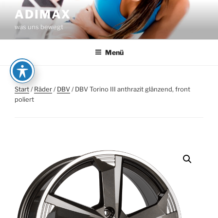
Zum
ADIMAX
Inhalt
was uns bewegt
springen
Menü
Start
/
Räder
/
DBV
/ DBV Torino III anthrazit glänzend, front
poliert