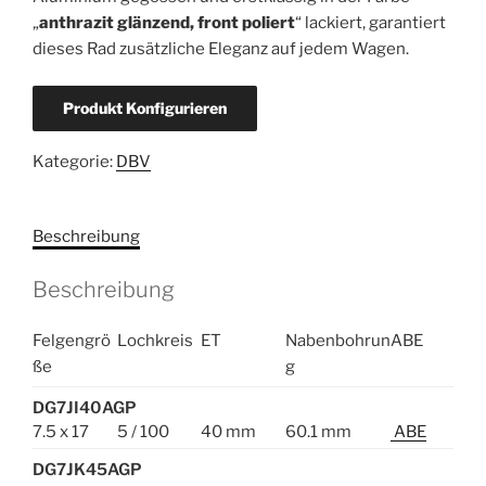
„
anthrazit glänzend, front poliert
“ lackiert, garantiert
dieses Rad zusätzliche Eleganz auf jedem Wagen.
Produkt Konfigurieren
Kategorie:
DBV
Beschreibung
Beschreibung
Felgengrö
Lochkreis
ET
Nabenbohrun
ABE
ße
g
DG7JI40AGP
7.5 x 17
5 / 100
40 mm
60.1 mm
ABE
DG7JK45AGP