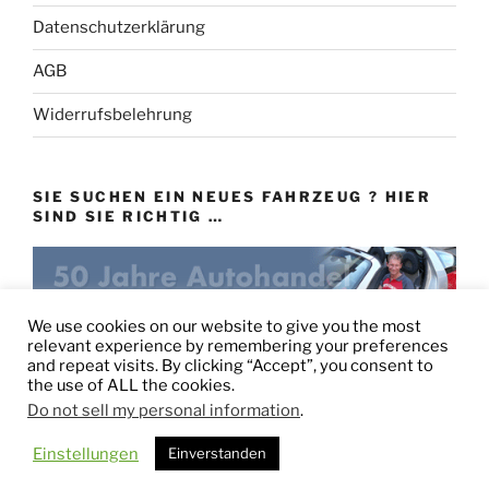
Datenschutzerklärung
AGB
Widerrufsbelehrung
SIE SUCHEN EIN NEUES FAHRZEUG ? HIER
SIND SIE RICHTIG …
eu-autovertrieb.de
We use cookies on our website to give you the most
relevant experience by remembering your preferences
and repeat visits. By clicking “Accept”, you consent to
the use of ALL the cookies.
Do not sell my personal information
.
Stolz präsentiert von WordPress
Einstellungen
Einverstanden