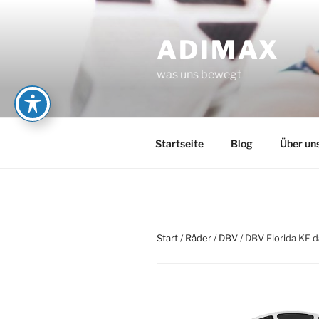
Zum
Inhalt
ADIMAX
springen
was uns bewegt
Startseite
Blog
Über un
Start
/
Räder
/
DBV
/ DBV Florida KF d