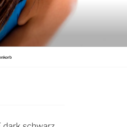
nkorb
F dark schwarz