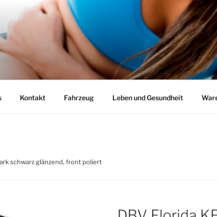
s
Kontakt
Fahrzeug
Leben und Gesundheit
Ware
ark schwarz glänzend, front poliert
DBV Florida K