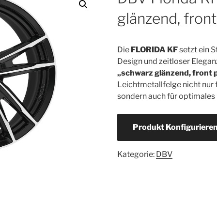
glänzend, front
Die
FLORIDA KF
setzt ein 
Design und zeitloser Elegan
„schwarz glänzend, front p
Leichtmetallfelge nicht nur
sondern auch für optimales 
Produkt Konfiguriere
Kategorie:
DBV