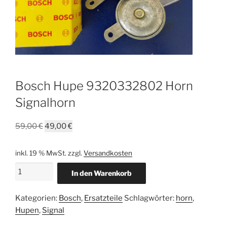
Bosch Hupe 9320332802 Horn
Signalhorn
Ursprünglicher
Aktueller
59,00
€
49,00
€
Preis
Preis
war:
ist:
inkl. 19 % MwSt.
zzgl.
Versandkosten
59,00 €
49,00 €.
Bosch
In den Warenkorb
Hupe
9320332802
Kategorien:
Bosch
,
Ersatzteile
Schlagwörter:
horn
,
Horn
Hupen
,
Signal
Signalhorn