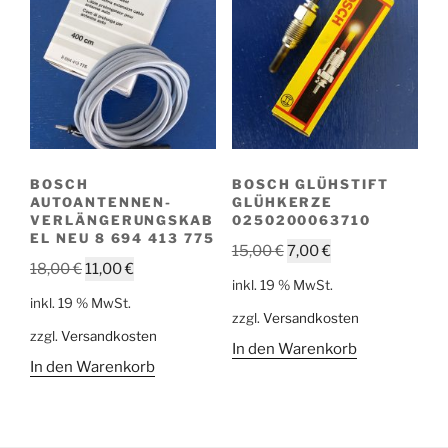
BOSCH
BOSCH GLÜHSTIFT
AUTOANTENNEN-
GLÜHKERZE
VERLÄNGERUNGSKAB
0250200063710
EL NEU 8 694 413 775
Ursprünglicher
Aktueller
15,00
€
7,00
€
Ursprünglicher
Aktueller
18,00
€
11,00
€
Preis
Preis
inkl. 19 % MwSt.
Preis
Preis
war:
ist:
inkl. 19 % MwSt.
war:
ist:
zzgl.
Versandkosten
15,00 €
7,00 €.
zzgl.
Versandkosten
18,00 €
11,00 €.
In den Warenkorb
In den Warenkorb