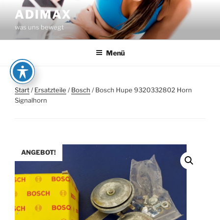
Zum
ADIMAX
Inhalt
was uns bewegt
springen
Menü
Start
/
Ersatzteile
/
Bosch
/ Bosch Hupe 9320332802 Horn
Signalhorn
ANGEBOT!