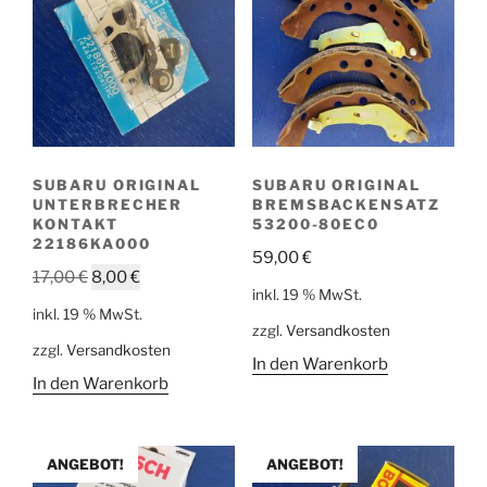
SUBARU ORIGINAL
SUBARU ORIGINAL
UNTERBRECHER
BREMSBACKENSATZ
KONTAKT
53200-80EC0
22186KA000
59,00
€
Ursprünglicher
Aktueller
17,00
€
8,00
€
inkl. 19 % MwSt.
Preis
Preis
inkl. 19 % MwSt.
war:
ist:
zzgl.
Versandkosten
zzgl.
Versandkosten
17,00 €
8,00 €.
In den Warenkorb
In den Warenkorb
ANGEBOT!
ANGEBOT!