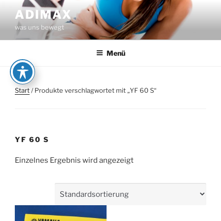
Zum
ADIMAX
Inhalt
was uns bewegt
springen
Menü
Start
/ Produkte verschlagwortet mit „YF 60 S“
YF 60 S
Einzelnes Ergebnis wird angezeigt