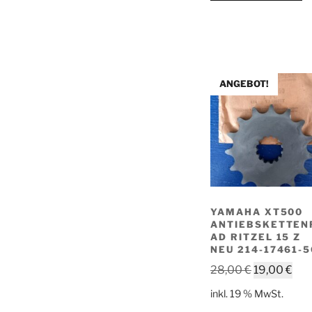
ANGEBOT!
YAMAHA XT500
ANTIEBSKETTEN
AD RITZEL 15 Z
NEU 214-17461-5
Ursprüngli
Akt
28,00
€
19,00
€
Preis
Pre
inkl. 19 % MwSt.
war:
ist: