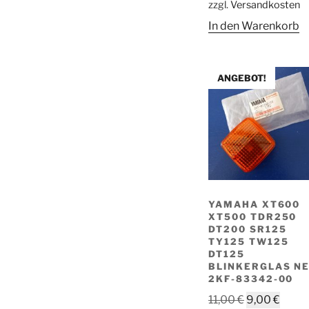
zzgl.
Versandkosten
28,00 €
19,
In den Warenkorb
ANGEBOT!
YAMAHA XT600
XT500 TDR250
DT200 SR125
TY125 TW125
DT125
BLINKERGLAS N
2KF-83342-00
Ursprünglic
Aktue
11,00
€
9,00
€