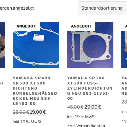
werden angezeigt
ANGEBOT!
ANGEBOT!
E
YAMAHA SR400
YAMAHA SR500
Y
00
SR500 XT500
XT500 FUSS-Z
A
DICHTUNG
YLINDERDICHTUNG
AD
KURBELGEHÄUSED
NEU 583-11351-0
NE
ECKEL NEU 583-
0
28
15462-00
Ursprünglicher
Aktueller
45,00
€
29,00
€
Ursprünglicher
Aktueller
ink
25,00
€
19,00
€
Preis
Preis
inkl. 19 % MwSt.
Preis
Preis
war:
ist:
zzg
inkl. 19 % MwSt.
war:
ist:
zzgl.
Versandkosten