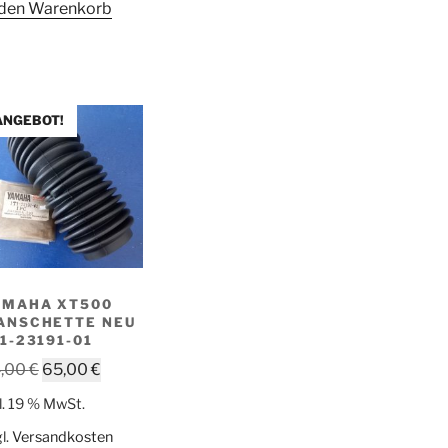
 den Warenkorb
ANGEBOT!
AMAHA XT500
ANSCHETTE NEU
1-23191-01
Ursprünglicher
Aktueller
,00
€
65,00
€
Preis
Preis
l. 19 % MwSt.
war:
ist:
l.
Versandkosten
84,00 €
65,00 €.