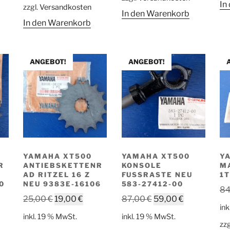
45,00 €
29,00 €.
In
zzgl.
Versandkosten
25,00 €
19,00 €.
In den Warenkorb
In den Warenkorb
ANGEBOT!
ANGEBOT!
YAMAHA XT500
YAMAHA XT500
Y
R
ANTIEBSKETTENR
KONSOLE
M
AD RITZEL 16 Z
FUSSRASTE NEU 5
1T
0
NEU 9383E-16106
83-27412-00
84
cher
ueller
Ursprünglicher
Aktueller
Ursprünglicher
Aktueller
25,00
€
19,00
€
87,00
€
59,00
€
ink
is
Preis
Preis
Preis
Preis
inkl. 19 % MwSt.
inkl. 19 % MwSt.
war:
ist:
war:
ist:
zzg