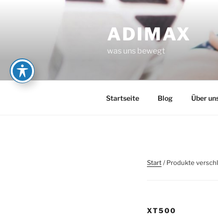
Zum
Inhalt
ADIMAX
springen
was uns bewegt
Startseite
Blog
Über un
Start
/ Produkte versch
XT500