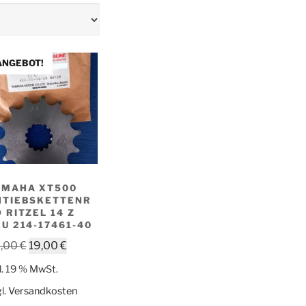
ANGEBOT!
AMAHA XT500
NTIEBSKETTENR
 RITZEL 14 Z
U 214-17461-40
Ursprünglicher
Aktueller
,00
€
19,00
€
Preis
Preis
l. 19 % MwSt.
war:
ist:
l.
Versandkosten
28,00 €
19,00 €.