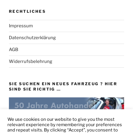
RECHTLICHES
Impressum
Datenschutzerklärung
AGB
Widerrufsbelehrung
SIE SUCHEN EIN NEUES FAHRZEUG ? HIER
SIND SIE RICHTIG …
eu-autovertrieb.de
We use cookies on our website to give you the most
relevant experience by remembering your preferences
and repeat visits. By clicking “Accept”, you consent to