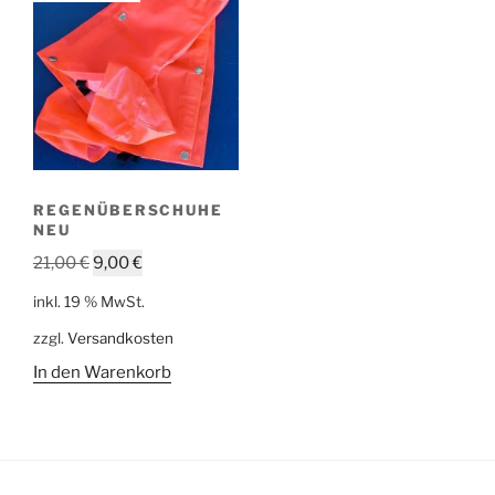
REGENÜBERSCHUHE
NEU
Ursprünglicher
Aktueller
21,00
€
9,00
€
Preis
Preis
inkl. 19 % MwSt.
war:
ist:
zzgl.
Versandkosten
21,00 €
9,00 €.
In den Warenkorb