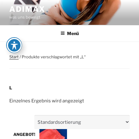
Zum
ADIMAX
Inhalt
was uns bewegt
springen
Menü
Start
/ Produkte verschlagwortet mit „L“
L
Einzelnes Ergebnis wird angezeigt
ANGEBOT!