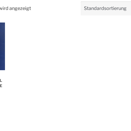
wird angezeigt
L
E