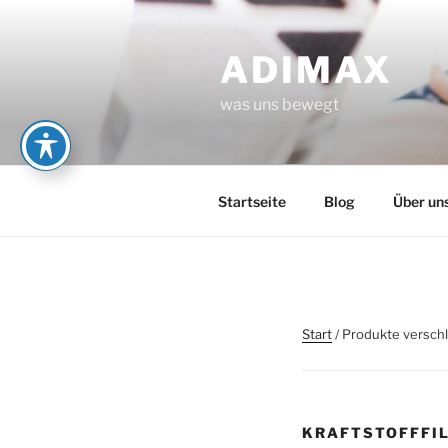
Zum
Inhalt
ADIMAX
springen
was uns bewegt
Startseite
Blog
Über un
Start
/ Produkte verschla
KRAFTSTOFFFI