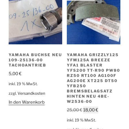
YAMAHA BUCHSE NEU
YAMAHA GRIZZLY125
109-25136-00
YFM125A BREEZE
TACHOANTRIEB
YFA1 BLASTER
YFS200 TT-R90 PW80
5,00
€
RZ50 RT100 AG100F
AG200E XT225 DT50
inkl. 19 % MwSt.
YFB250
BREMSBELAGSATZ
zzgl.
Versandkosten
HINTEN NEU 4BE-
W2536-00
In den Warenkorb
Ursprünglicher
Aktueller
25,00
€
18,00
€
Preis
Preis
inkl. 19 % MwSt.
war:
ist: