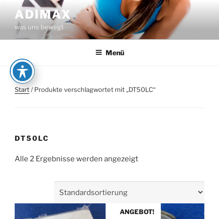
Zum
ADIMAX
Inhalt
was uns bewegt
springen
Menü
Start
/ Produkte verschlagwortet mit „DT50LC“
DT50LC
Alle 2 Ergebnisse werden angezeigt
ANGEBOT!