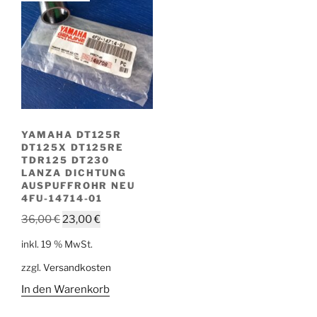
YAMAHA DT125R
DT125X DT125RE
TDR125 DT230
LANZA DICHTUNG
AUSPUFFROHR NEU
4FU-14714-01
Ursprünglicher
Aktueller
36,00
€
23,00
€
Preis
Preis
inkl. 19 % MwSt.
war:
ist:
zzgl.
Versandkosten
36,00 €
23,00 €.
In den Warenkorb