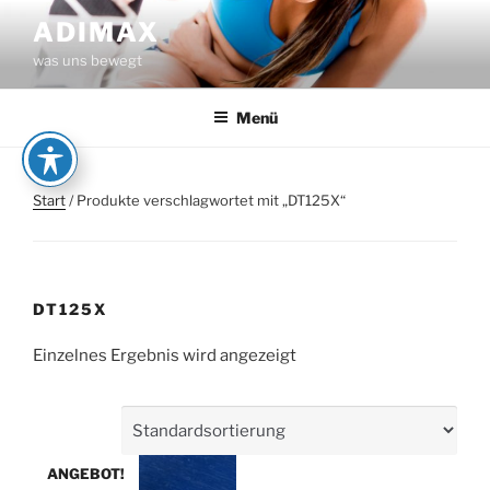
Zum
ADIMAX
Inhalt
was uns bewegt
springen
Menü
Start
/ Produkte verschlagwortet mit „DT125X“
DT125X
Einzelnes Ergebnis wird angezeigt
ANGEBOT!