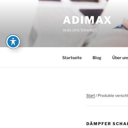
Zum
Inhalt
ADIMAX
springen
was uns bewegt
Startseite
Blog
Über un
Start
/ Produkte versch
DÄMPFER SCHA