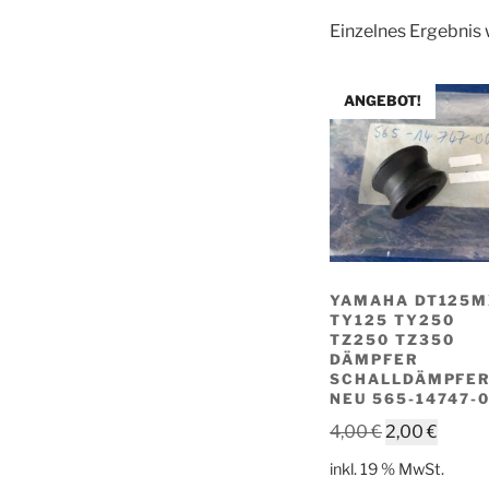
Einzelnes Ergebnis 
ANGEBOT!
YAMAHA DT125
TY125 TY250
TZ250 TZ350
DÄMPFER
SCHALLDÄMPFE
NEU 565-14747-
Ursprünglich
Aktuel
4,00
€
2,00
€
Preis
Preis
inkl. 19 % MwSt.
war:
ist: