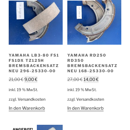
YAMAHA LB3-80 FS1
YAMAHA RD250
FS1DX TZ125H
RD350
BREMSBACKENSATZ
BREMSBACKENSATZ
NEU 296-25330-00
NEU 168-25330-00
Ursprünglicher
Aktueller
Ursprünglicher
Aktueller
21,00
€
9,00
€
27,00
€
14,00
€
Preis
Preis
Preis
Preis
inkl. 19 % MwSt.
inkl. 19 % MwSt.
war:
ist:
war:
ist:
zzgl.
Versandkosten
zzgl.
Versandkosten
21,00 €
9,00 €.
27,00 €
14,00 €.
In den Warenkorb
In den Warenkorb
ANGEBOT!