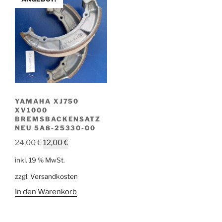
YAMAHA XJ750
XV1000
BREMSBACKENSATZ
NEU 5A8-25330-00
Ursprünglicher
Aktueller
24,00
€
12,00
€
Preis
Preis
inkl. 19 % MwSt.
war:
ist:
zzgl.
Versandkosten
24,00 €
12,00 €.
In den Warenkorb