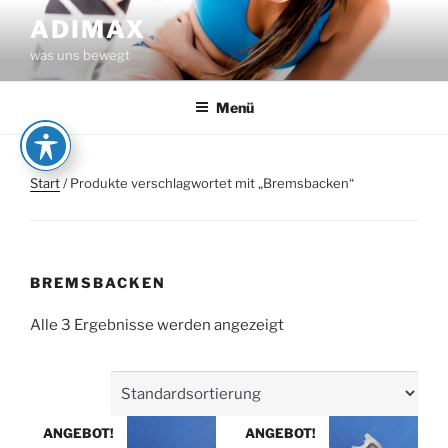
Zum
ADIMAX
Inhalt
was uns bewegt
springen
Menü
Start
/ Produkte verschlagwortet mit „Bremsbacken“
BREMSBACKEN
Alle 3 Ergebnisse werden angezeigt
ANGEBOT!
ANGEBOT!