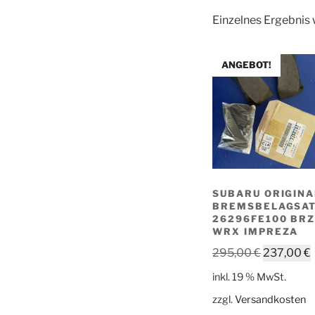
Einzelnes Ergebnis 
ANGEBOT!
SUBARU ORIGINA
BREMSBELAGSA
26296FE100 BR
WRX IMPREZA
Ursprüngl
295,00
€
237,00
€
Preis
inkl. 19 % MwSt.
war:
i
zzgl.
Versandkosten
295,00 €