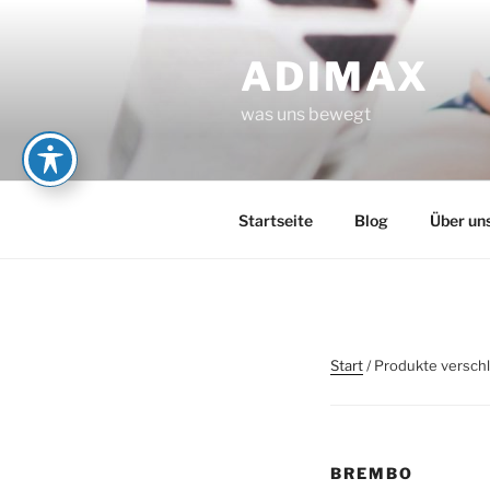
Zum
Inhalt
ADIMAX
springen
was uns bewegt
Startseite
Blog
Über un
Start
/ Produkte versch
BREMBO