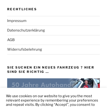
RECHTLICHES
Impressum
Datenschutzerklärung
AGB
Widerrufsbelehrung
SIE SUCHEN EIN NEUES FAHRZEUG ? HIER
SIND SIE RICHTIG …
eu-autovertrieb.de
We use cookies on our website to give you the most
relevant experience by remembering your preferences
and repeat visits. By clicking “Accept”, you consent to