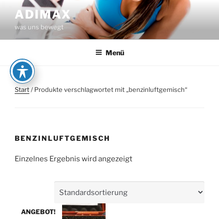
Zum
ADIMAX
Inhalt
was uns bewegt
springen
Menü
Start
/ Produkte verschlagwortet mit „benzinluftgemisch“
BENZINLUFTGEMISCH
Einzelnes Ergebnis wird angezeigt
ANGEBOT!