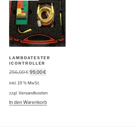
LAMBDATESTER
ICONTROLLER
Ursprünglicher
Aktueller
256,00
€
99,00
€
Preis
Preis
inkl. 19 % MwSt.
war:
ist:
zzgl.
Versandkosten
256,00 €
99,00 €.
In den Warenkorb