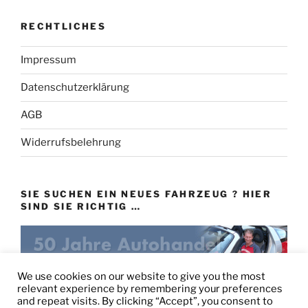
RECHTLICHES
Impressum
Datenschutzerklärung
AGB
Widerrufsbelehrung
SIE SUCHEN EIN NEUES FAHRZEUG ? HIER
SIND SIE RICHTIG …
eu-autovertrieb.de
We use cookies on our website to give you the most
relevant experience by remembering your preferences
and repeat visits. By clicking “Accept”, you consent to