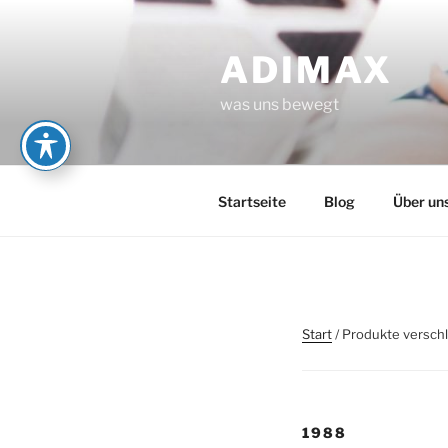
Zum
Inhalt
ADIMAX
springen
was uns bewegt
Startseite
Blog
Über un
Start
/ Produkte versch
1988