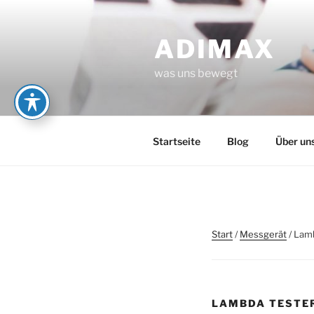
Zum
Inhalt
ADIMAX
springen
was uns bewegt
Startseite
Blog
Über un
Start
/
Messgerät
/ Lam
LAMBDA TESTE