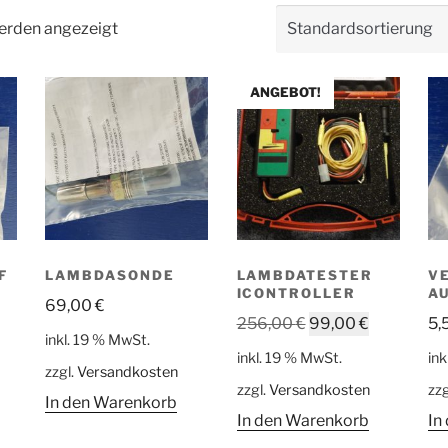
werden angezeigt
ANGEBOT!
F
LAMBDASONDE
LAMBDATESTER
V
ICONTROLLER
U
69,00
€
Ursprünglicher
Aktueller
256,00
€
99,00
€
5,
inkl. 19 % MwSt.
Preis
Preis
inkl. 19 % MwSt.
ink
war:
ist:
zzgl.
Versandkosten
zzgl.
Versandkosten
zzg
256,00 €
99,00 €.
In den Warenkorb
In den Warenkorb
In