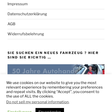
Impressum
Datenschutzerklärung
AGB
Widerrufsbelehrung
SIE SUCHEN EIN NEUES FAHRZEUG ? HIER
SIND SIE RICHTIG …
eu-autovertrieb.de
We use cookies on our website to give you the most
relevant experience by remembering your preferences
and repeat visits. By clicking “Accept”, you consent to
the use of ALL the cookies.
Do not sell my personal information
.
Stolz präsentiert von WordPress
Einstellungen
Einverstanden