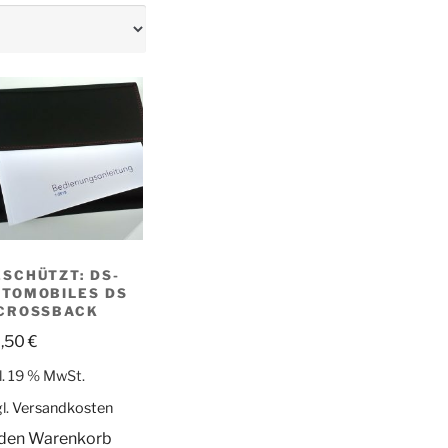
SCHÜTZT: DS-
UTOMOBILES DS
 CROSSBACK
,50
€
l. 19 % MwSt.
l.
Versandkosten
 den Warenkorb