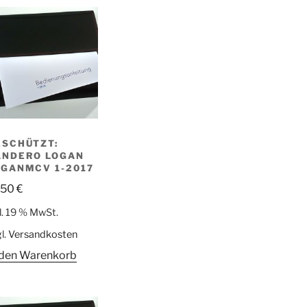
ESCHÜTZT:
ANDERO LOGAN
OGANMCV 1-2017
,50
€
l. 19 % MwSt.
l.
Versandkosten
 den Warenkorb