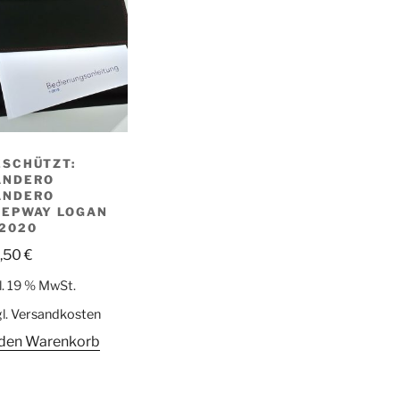
ESCHÜTZT:
ANDERO
ANDERO
TEPWAY LOGAN
-2020
,50
€
l. 19 % MwSt.
l.
Versandkosten
 den Warenkorb