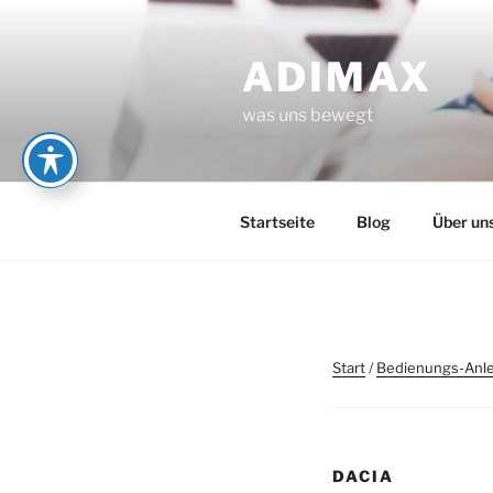
Zum
Inhalt
ADIMAX
springen
was uns bewegt
Startseite
Blog
Über un
Start
/
Bedienungs-Anle
DACIA