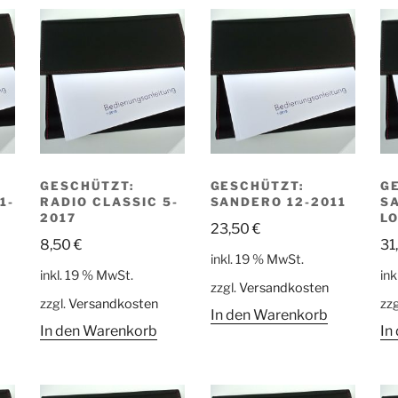
GESCHÜTZT:
GESCHÜTZT:
G
1-
RADIO CLASSIC 5-
SANDERO 12-2011
S
2017
L
23,50
€
8,50
€
31
inkl. 19 % MwSt.
inkl. 19 % MwSt.
ink
zzgl.
Versandkosten
zzgl.
Versandkosten
zzg
In den Warenkorb
In den Warenkorb
In