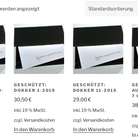
 werden angezeigt
GESCHÜTZT:
GESCHÜTZT:
GE
9-
DOKKER 1-2019
DOKKER 11-2015
A
7
30,50
€
29,00
€
38
inkl. 19 % MwSt.
inkl. 19 % MwSt.
ink
zzgl.
Versandkosten
zzgl.
Versandkosten
zzg
In den Warenkorb
In den Warenkorb
In