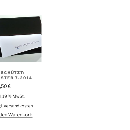
ESCHÜTZT:
USTER 7-2014
,50
€
l. 19 % MwSt.
l.
Versandkosten
 den Warenkorb