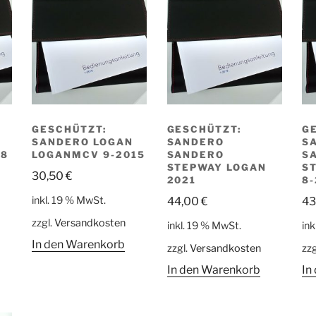
GESCHÜTZT:
GESCHÜTZT:
G
SANDERO LOGAN
SANDERO
S
18
LOGANMCV 9-2015
SANDERO
S
STEPWAY LOGAN
S
30,50
€
2021
8
inkl. 19 % MwSt.
44,00
€
43
zzgl.
Versandkosten
inkl. 19 % MwSt.
ink
In den Warenkorb
zzgl.
Versandkosten
zzg
In den Warenkorb
In