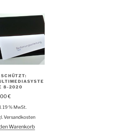
ESCHÜTZT:
ULTIMEDIASYSTE
E 8-2020
,00
€
l. 19 % MwSt.
l.
Versandkosten
 den Warenkorb