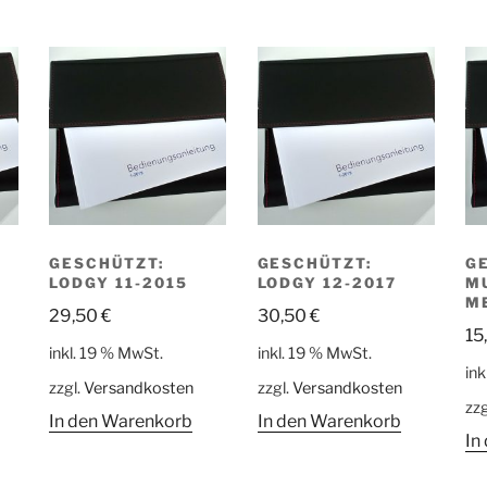
GESCHÜTZT:
GESCHÜTZT:
G
LODGY 11-2015
LODGY 12-2017
M
M
29,50
€
30,50
€
15
inkl. 19 % MwSt.
inkl. 19 % MwSt.
ink
zzgl.
Versandkosten
zzgl.
Versandkosten
zzg
In den Warenkorb
In den Warenkorb
In