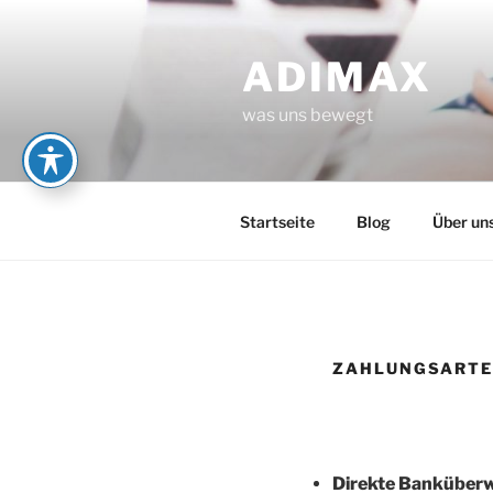
Zum
Inhalt
ADIMAX
springen
was uns bewegt
Startseite
Blog
Über un
ZAHLUNGSART
Direkte Banküber