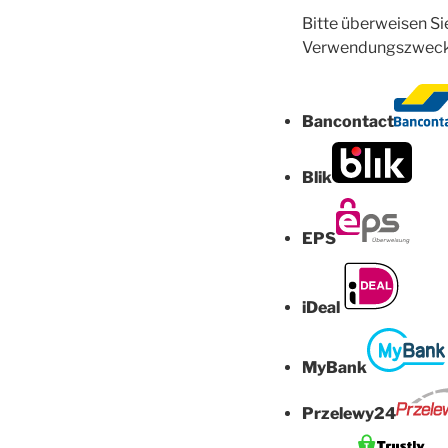
Bitte überweisen S
Verwendungszweck.
Bancontact
Blik
EPS
iDeal
MyBank
Przelewy24